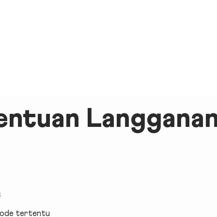
tentuan
Langganan
t
iode tertentu