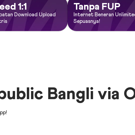
eed 1:1
Tanpa FUP
patan Download Upload
Internet Beneran Unlimite
ris
Sepuasnya!
blic Bangli via O
pp!