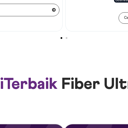
Busines
Ce
iTerbaik
Fiber Ul