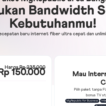
ukan Bandwidth S
Kebutuhanmu!
cepatan baru internet fiber ultra cepat dan unlim
Harga
Rp 235.000
Rp 150.000
Mau Inter
C
Pilih paket tanpa F
bonus TV st
MyRepublic for Business
Int