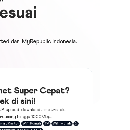
esuai
ited dari
MyRepublic Indonesia
.
net Super Cepat?
ek di sini!
UP, upload-download simetris, plus
reaming hingga 1000Mbps.
ernet Kantor
Wifi Rumah
TV
Wifi Murah
&