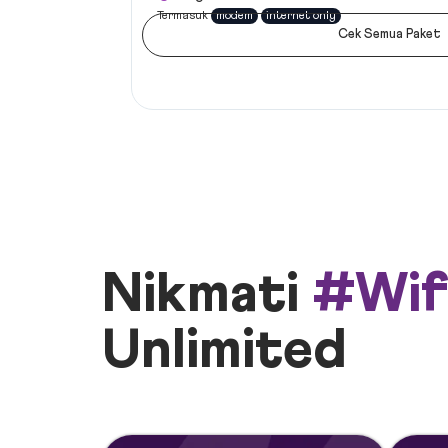
Termasuk
modem
internet only
Cek Semua Paket
Nikmati
#Wif
Unlimited