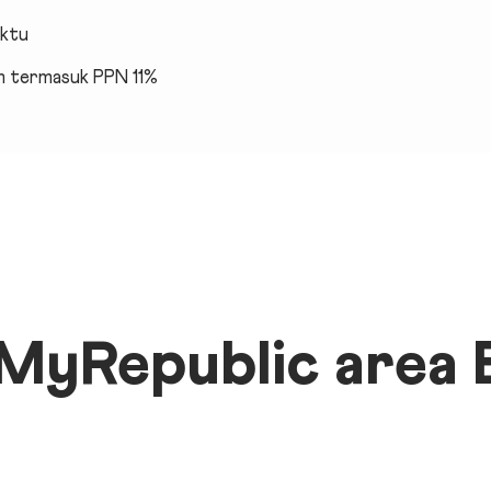
aktu
 termasuk PPN 11%
MyRepublic area B