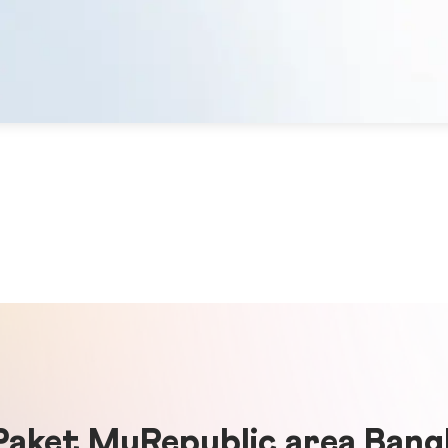
Paket MyRepublic area Bangl