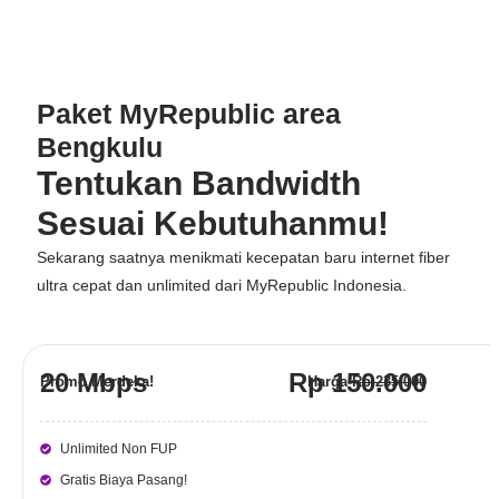
Paket MyRepublic area
Bengkulu
Tentukan Bandwidth
Sesuai Kebutuhanmu!
Sekarang saatnya menikmati kecepatan baru internet fiber
ultra cepat dan unlimited dari
MyRepublic Indonesia
.
20 Mbps
Rp 150.000
Promo Merdeka!
Harga
Rp 235.000
Unlimited Non FUP
Gratis Biaya Pasang!