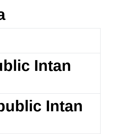
a
blic Intan
ublic Intan