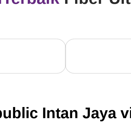
eed 1:1
Tanpa FUP
patan Download Upload
Internet Beneran Unlimited
ris
Sepuasnya!
ublic Intan Jaya v