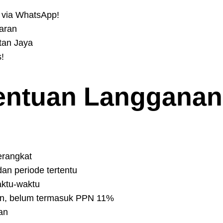
 via WhatsApp!
aran
tan Jaya
!
tentuan
Langganan
erangkat
an periode tertentu
aktu-waktu
n, belum termasuk PPN 11%
an