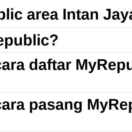
ic area Intan Jay
epublic?
ara daftar MyRepu
ara pasang MyRep