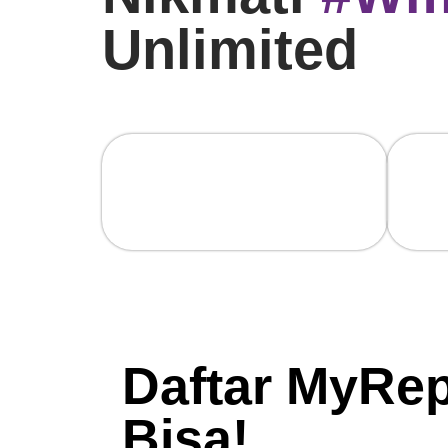
Unlimited
100%
Sp
Fiber Optic, Internet Cepat &
Kece
Stabil.
Simet
Daftar MyRep
Bisa!