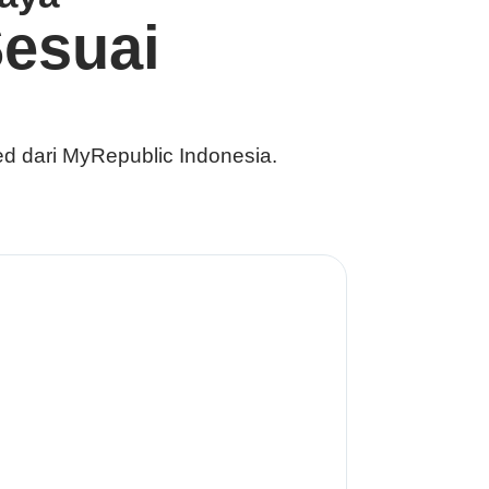
esuai
ed dari
MyRepublic Indonesia
.
Mau 
Pili
sime
hin