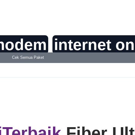
modem
internet on
Cek Semua Paket
iTerbaik
Fiber Ul