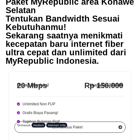
Paket MyRepublic area Konawe
Selatan
Tentukan Bandwidth Sesuai
Kebutuhanmu!
Sekarang saatnya menikmati
kecepatan baru internet fiber
ultra cepat dan unlimited dari
MyRepublic Indonesia
.
20 Mbps
Rp 150.000
Promo Merdeka!
Harga
Rp 235.000
Unlimited Non FUP
Gratis Biaya Pasang!
Tagihan Bulanan Flat!
Termasuk
modem
internet only
Cek Semua Paket