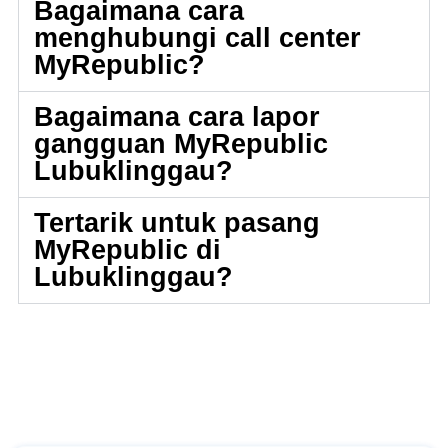
Bagaimana cara
menghubungi call center
MyRepublic?
Bagaimana cara lapor
gangguan MyRepublic
Lubuklinggau?
Tertarik untuk pasang
MyRepublic di
Lubuklinggau?
👋 Mau
wifi murah terbaik
buat rumah & bisnis?
Pasang
MyRepublic
Indonesia
sekarang!
Registrasi MyRepublic