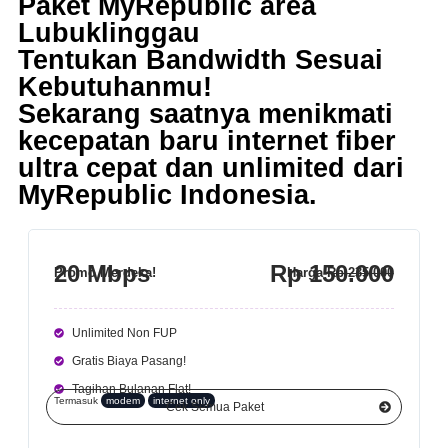
Paket MyRepublic area
Lubuklinggau
Tentukan Bandwidth Sesuai
Kebutuhanmu!
Sekarang saatnya menikmati
kecepatan baru internet fiber
ultra cepat dan unlimited dari
MyRepublic Indonesia
.
20 Mbps
Rp 150.000
Promo Merdeka!
Harga
Rp 235.000
Unlimited Non FUP
Gratis Biaya Pasang!
Tagihan Bulanan Flat!
Termasuk
modem
internet only
Cek Semua Paket