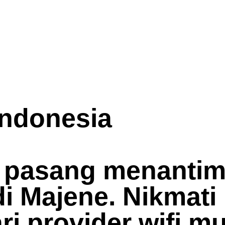
Indonesia
 pasang menantimu
i Majene. Nikmati 
i provider wifi mu