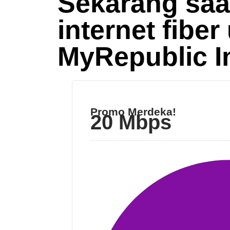
Sekarang saa
internet fiber
MyRepublic I
Promo Merdeka!
20 Mbps