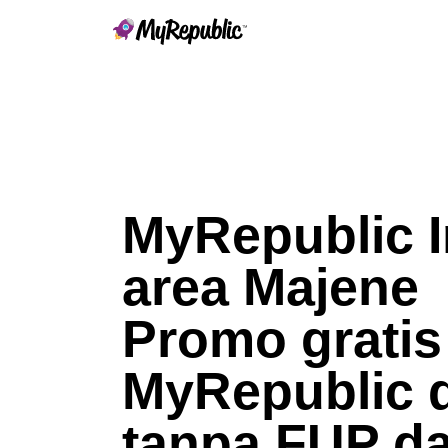
MyRepublic 
area Majene
Promo gratis
MyRepublic d
tanpa FUP dar