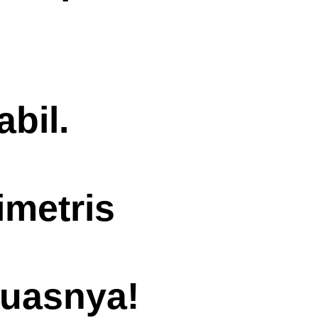
abil.
metris
puasnya!