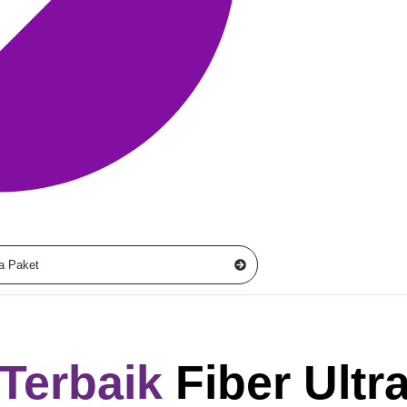
a Paket
iTerbaik
Fiber Ultr