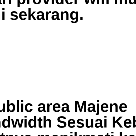
i sekarang.
blic area Majene
ndwidth Sesuai K