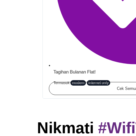
Tagihan Bulanan Flat!
Termasuk
modem
internet only
Cek Semu
Nikmati
#Wif