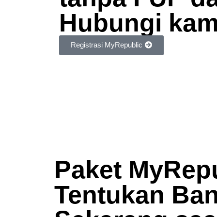
Hubungi kam
Registrasi MyRepublic
Paket MyRepu
Tentukan Ba