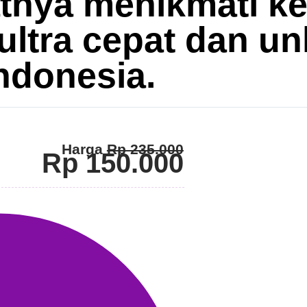
tnya menikmati k
 ultra cepat dan un
ndonesia
.
Harga
Rp 235.000
Rp 150.000