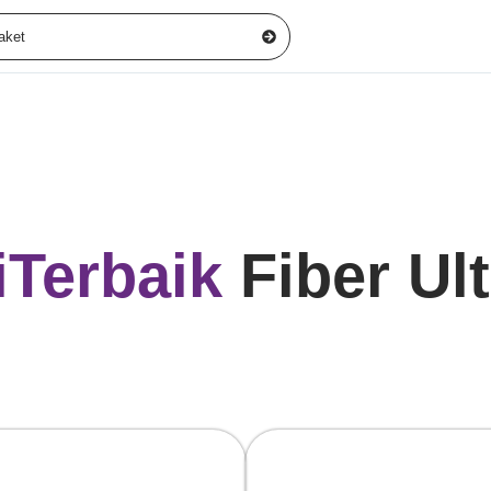
aket
iTerbaik
Fiber Ul
eed 1:1
Tanpa FUP