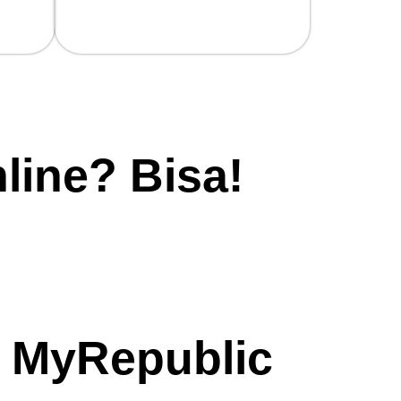
100% Gratis Biaya Pasang!
Beneran!
line? Bisa!
 MyRepublic