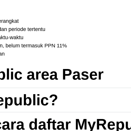
erangkat
an periode tertentu
aktu-waktu
n, belum termasuk PPN 11%
an
ic area Paser
epublic?
ara daftar MyRepu