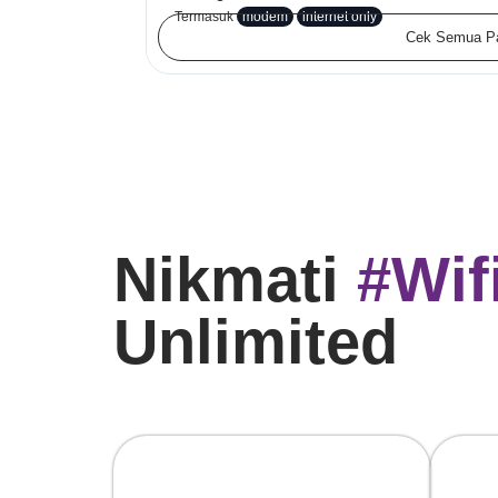
Termasuk
modem
internet only
Cek Semua P
Nikmati
#Wif
Unlimited
100%
Sp