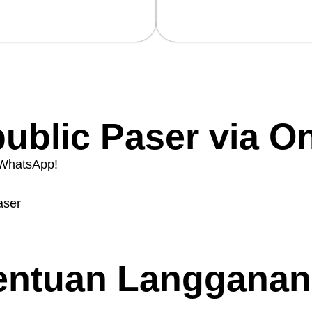
patan Download Upload
Internet Beneran Unlimited
ris
Sepuasnya!
ublic Paser via On
 WhatsApp!
aser
tentuan
Langganan