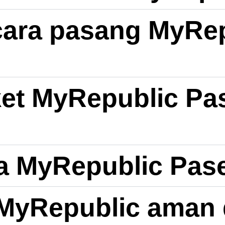
ara pasang MyRep
ket MyRepublic Pa
a MyRepublic Pas
 MyRepublic aman 