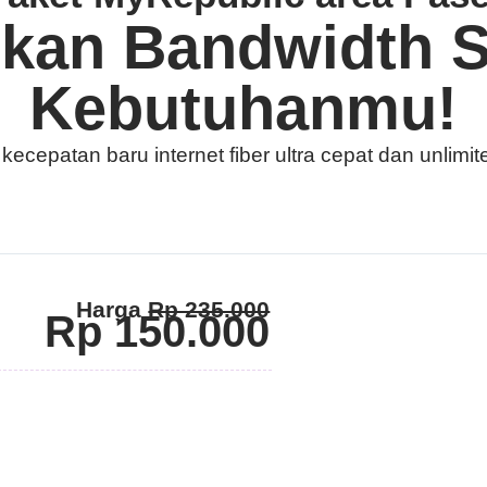
ukan Bandwidth S
Kebutuhanmu!
cepatan baru internet fiber ultra cepat dan unlimit
Harga
Rp 235.000
Rp 150.000