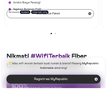
Gratis Biaya Pasang!
Tagihan Bulanan Flat!
Termasuk
modem
internet only
Cek Semua Paket
Nikmati
#WifiTerbaik
Fiber
Mau
wifi murah terbaik
buat rumah & bisnis?
Pasang
MyRepublic
Ultra Cepat dan Unlimited
Indonesia
sekarang!
Registrasi MyRepublic
100%
Fiber Optic, Internet Cepat & Stabil.
Speed 1:1
Kecepatan Download Upload Simetris