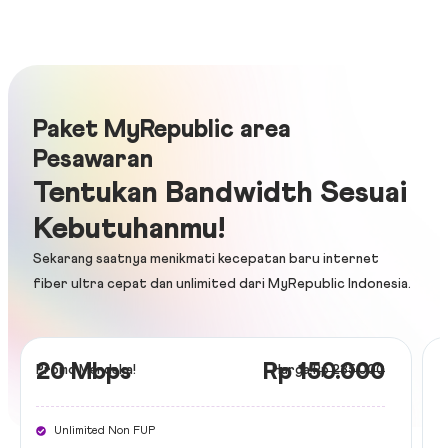
Paket MyRepublic area
Pesawaran
Tentukan Bandwidth Sesuai
Kebutuhanmu!
Sekarang saatnya menikmati kecepatan baru internet
fiber ultra cepat dan unlimited dari
MyRepublic Indonesia
.
20 Mbps
Rp 150.000
Promo Merdeka!
Harga
Rp 235.000
Unlimited Non FUP