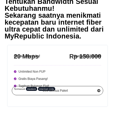
Tentukan Bandwidth Sesuai
Kebutuhanmu!
Sekarang saatnya menikmati
kecepatan baru internet fiber
ultra cepat dan unlimited dari
MyRepublic Indonesia
.
20 Mbps
Rp 150.000
Promo Merdeka!
Harga
Rp 235.000
Unlimited Non FUP
Gratis Biaya Pasang!
Tagihan Bulanan Flat!
Termasuk
modem
internet only
Cek Semua Paket