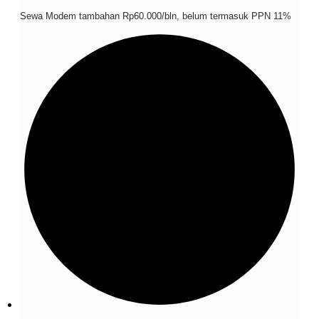
Sewa Modem tambahan Rp60.000/bln, belum termasuk PPN 11%