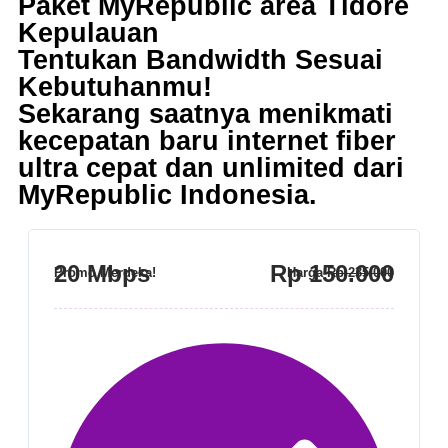
Paket MyRepublic area Tidore
Kepulauan
Tentukan Bandwidth Sesuai
Kebutuhanmu!
Sekarang saatnya menikmati
kecepatan baru internet fiber
ultra cepat dan unlimited dari
MyRepublic Indonesia
.
20 Mbps
Rp 150.000
Promo Merdeka!
Harga
Rp 235.000