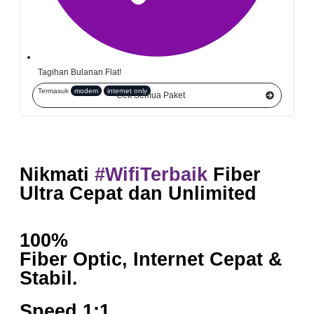
Tagihan Bulanan Flat!
Termasuk
modem
internet only
Cek Semua Paket
Nikmati
#WifiTerbaik
Fiber
Ultra Cepat dan Unlimited
100%
Fiber Optic, Internet Cepat &
Stabil.
Speed 1:1