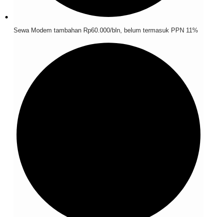
Sewa Modem tambahan Rp60.000/bln, belum termasuk PPN 11%