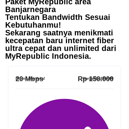
Paket MyRepublic area
Banjarnegara
Tentukan Bandwidth Sesuai
Kebutuhanmu!
Sekarang saatnya menikmati
kecepatan baru internet fiber
ultra cepat dan unlimited dari
MyRepublic Indonesia
.
20 Mbps
Rp 150.000
Promo Merdeka!
Harga
Rp 235.000