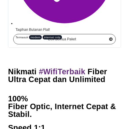
Tagihan Bulanan Flat!
Termasuk
modem
internet only
Cek Semua Paket
Nikmati
#WifiTerbaik
Fiber
Ultra Cepat dan Unlimited
100%
Fiber Optic, Internet Cepat &
Stabil.
Speed 1:1