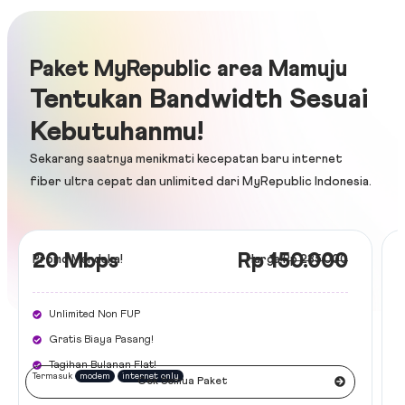
Paket MyRepublic area Mamuju
Tentukan Bandwidth Sesuai
Kebutuhanmu!
Sekarang saatnya menikmati kecepatan baru internet
fiber ultra cepat dan unlimited dari
MyRepublic Indonesia
.
20 Mbps
Rp 150.000
Promo Merdeka!
Harga
Rp 235.000
Unlimited Non FUP
Gratis Biaya Pasang!
Tagihan Bulanan Flat!
Termasuk
modem
internet only
Cek Semua Paket