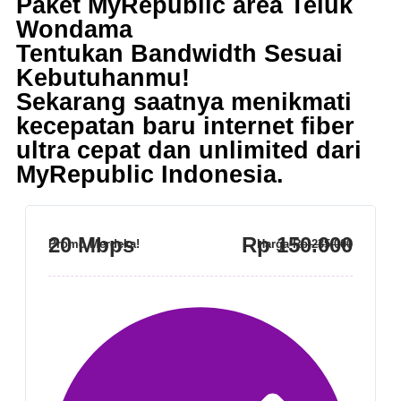
Paket MyRepublic area Teluk
Wondama
Tentukan Bandwidth Sesuai
Kebutuhanmu!
Sekarang saatnya menikmati
kecepatan baru internet fiber
ultra cepat dan unlimited dari
MyRepublic Indonesia
.
20 Mbps
Rp 150.000
Promo Merdeka!
Harga
Rp 235.000