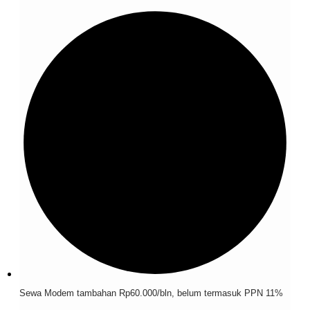
Sewa Modem tambahan Rp60.000/bln, belum termasuk PPN 11%