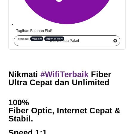
Tagihan Bulanan Flat!
Termasuk
modem
internet only
Cek Semua Paket
Nikmati
#WifiTerbaik
Fiber
Ultra Cepat dan Unlimited
100%
Fiber Optic, Internet Cepat &
Stabil.
Speed 1:1